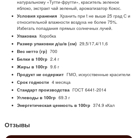
натуральному «Тутти-фрутти», краситель зеленое
яблоко, экстракт чай зеленый, ароматизатор Кокос.
Условия хранения
Хранить при t не выше 25 град С и
относительной влажности воздуха не более 75%.
Избегать попадания прямых солнечных лучей.
Упаковка
Коробка
Размер упаковки д/ш/в (см)
29,5/17,4/11,6
Вес нетто (гр)
700
Белки в 100гр
2.4 г
Жиры в 100гр
9.6 г
Продукт не содержит
ГМО, искусственные красители
Срок годности
4 месяца
Стандарт производства
ГОСТ 6441-2014
Углеводы в 100гр
69.3 г
Энергетическая ценность в 100гр
374.9 кКал
Отзывы