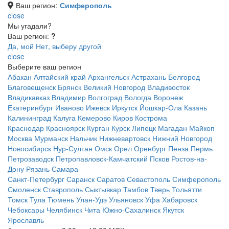
Ваш регион:
Симферополь
close
Мы угадали?
Ваш регион:
?
Да, мой
Нет, выберу другой
close
Выберите ваш регион
Абакан
Алтайский край
Архангельск
Астрахань
Белгород
Благовещенск
Брянск
Великий Новгород
Владивосток
Владикавказ
Владимир
Волгоград
Вологда
Воронеж
Екатеринбург
Иваново
Ижевск
Иркутск
Йошкар-Ола
Казань
Калининград
Калуга
Кемерово
Киров
Кострома
Краснодар
Красноярск
Курган
Курск
Липецк
Магадан
Майкоп
Москва
Мурманск
Нальчик
Нижневартовск
Нижний Новгород
Новосибирск
Нур-Султан
Омск
Орел
Оренбург
Пенза
Пермь
Петрозаводск
Петропавловск-Камчатский
Псков
Ростов-на-
Дону
Рязань
Самара
Санкт-Петербург
Саранск
Саратов
Севастополь
Симферополь
Смоленск
Ставрополь
Сыктывкар
Тамбов
Тверь
Тольятти
Томск
Тула
Тюмень
Улан-Удэ
Ульяновск
Уфа
Хабаровск
Чебоксары
Челябинск
Чита
Южно-Сахалинск
Якутск
Ярославль